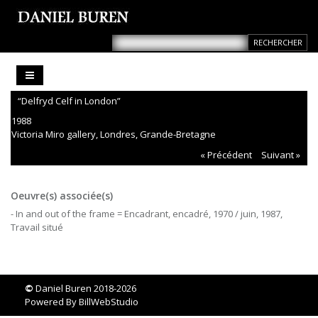
“Delfryd Celf in London”
1988
Victoria Miro gallery, Londres, Grande-Bretagne
« Précédent
Suivant »
Oeuvre(s) associée(s)
- In and out of the frame = Encadrant, encadré, 1970 / juin, 1987,
Travail situé
©
Daniel Buren 2018-2026
Powered By
BillWebStudio