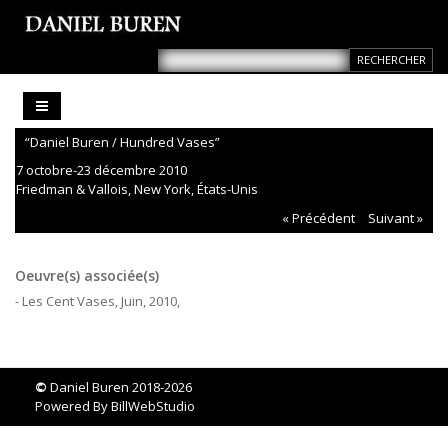
“Daniel Buren / Hundred Vases”
7 octobre-23 décembre 2010
Friedman & Vallois, New York, États-Unis
« Précédent
Suivant »
Oeuvre(s) associée(s)
- Les Cent Vases, Juin, 2010,
©
Daniel Buren 2018-2026
Powered By
BillWebStudio