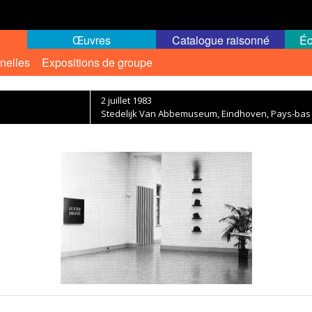
Œuvres
Catalogue raisonné
Éc
nelles
Expositions de groupe
2 juillet 1983
Stedelijk Van Abbemuseum, Eindhoven, Pays-bas