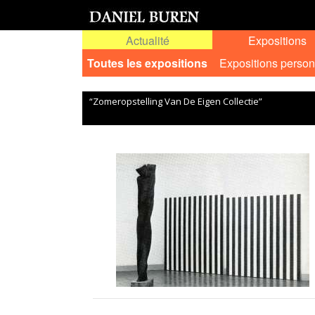
Actualité
Expositions
Toutes les expositions
Expositions person
“Zomeropstelling Van De Eigen Collectie”