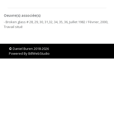
Oeuvre(s) associée(s)
- Broken glass # 28, 29, 30, 31,32, 34, 35, 36, Juillet 1982 / Février, 2000,
Travail situé
©
Daniel Buren 2018-2026
Powered By
BillWebStudio