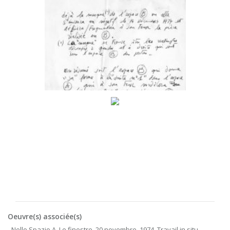
Oeuvre(s) associée(s)
- Nello Spazio A. Le finestre, 20 novembre, 1974, Travail in situ