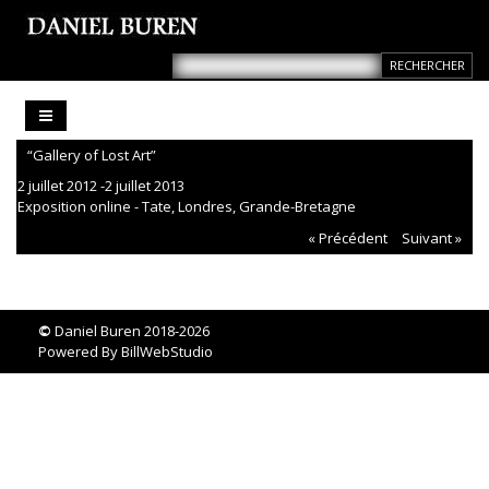
“Gallery of Lost Art”
2 juillet 2012 -2 juillet 2013
Exposition online - Tate, Londres, Grande-Bretagne
« Précédent
Suivant »
©
Daniel Buren 2018-2026
Powered By
BillWebStudio