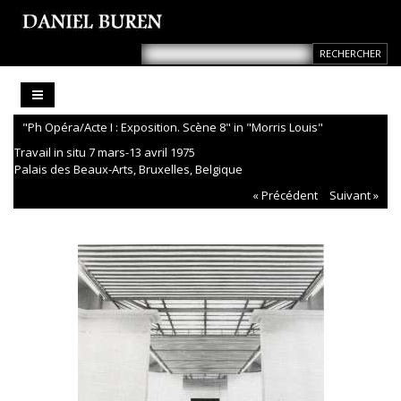
"Ph Opéra/Acte I : Exposition. Scène 8" in "Morris Louis"
Travail in situ 7 mars-13 avril 1975
Palais des Beaux-Arts, Bruxelles, Belgique
« Précédent
Suivant »