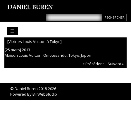
[Vitrines Louis Vuitton à Tokyo]
[25 mars] 2013
Maison Louis Vuitton, Omotesando, Tokyo, Japon
« Précédent
Suivant »
©
Daniel Buren 2018-2026
Powered By
BillWebStudio