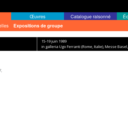
Œuvres
Catalogue raisonné
Éc
elles
Expositions de groupe
15-19 juin 1989
in galleria Ugo Ferranti (Rome, Italie), Messe Basel
7,