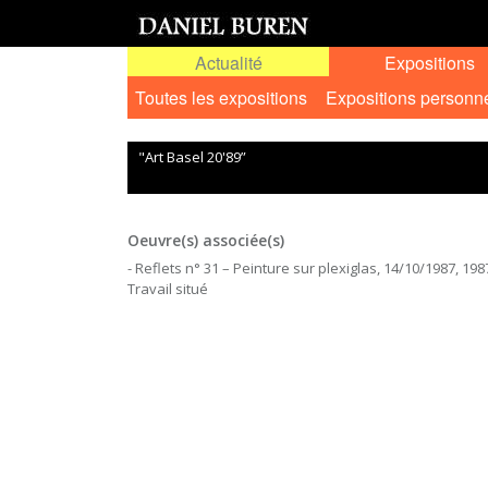
Actualité
Expositions
Toutes les expositions
Expositions personn
"Art Basel 20'89”
Oeuvre(s) associée(s)
- Reflets n° 31 – Peinture sur plexiglas, 14/10/1987, 198
Travail situé