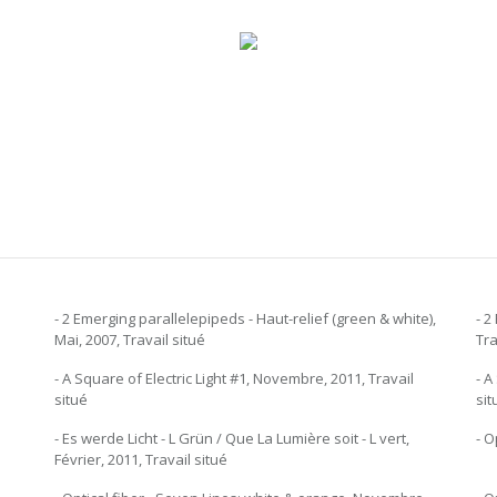
- 2 Emerging parallelepipeds - Haut-relief (green & white),
- 2
Mai, 2007, Travail situé
Tra
- A Square of Electric Light #1, Novembre, 2011, Travail
- A
situé
sit
- Es werde Licht - L Grün / Que La Lumière soit - L vert,
- O
Février, 2011, Travail situé