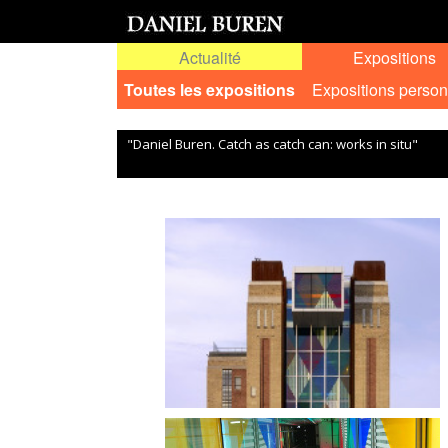
Actualité
Expositions
Toutes les expositions
Expositions person
"Daniel Buren. Catch as catch can: works in situ"