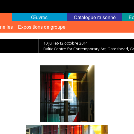
Œuvres
Catalogue raisonné
Éc
nelles
Expositions de groupe
10 juillet-12 octobre 2014
Baltic Centre for Contemporary Art, Gateshead, 