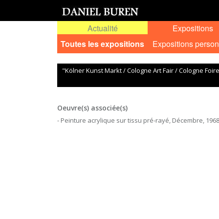
Actualité
Expositions
Toutes les expositions
Expositions person
"Kölner Kunst Markt / Cologne Art Fair / Cologne Foire
Oeuvre(s) associée(s)
- Peinture acrylique sur tissu pré-rayé, Décembre, 1968