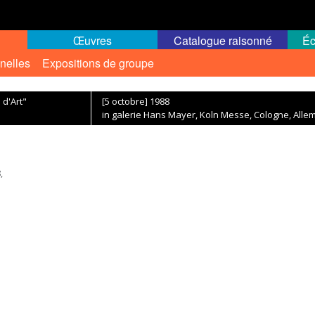
Œuvres
Catalogue raisonné
Éc
nelles
Expositions de groupe
 d'Art"
[5 octobre] 1988
in galerie Hans Mayer, Koln Messe, Cologne, All
,