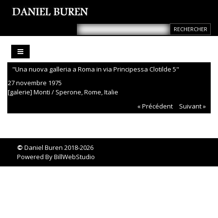
"Una nuova galleria a Roma in via Principessa Clotilde 5"
27 novembre 1975
[galerie] Monti / Sperone, Rome, Italie
« Précédent
Suivant »
©
Daniel Buren 2018-2026
Powered By
BillWebStudio