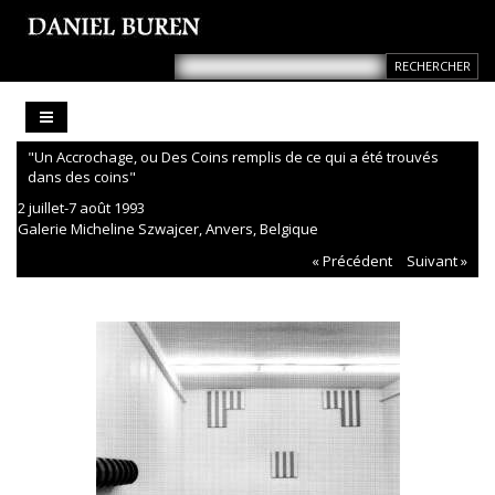
"Un Accrochage, ou Des Coins remplis de ce qui a été trouvés
dans des coins"
2 juillet-7 août 1993
Galerie Micheline Szwajcer, Anvers, Belgique
« Précédent
Suivant »