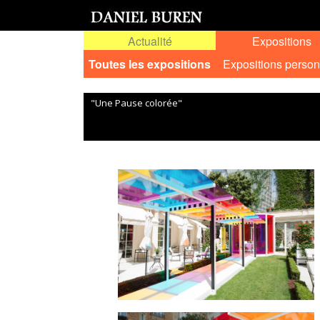
Actualité
Expositions
Toutes les expositions
Expositions person
"Une Pause colorée"