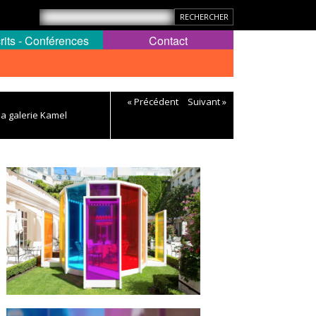
rits - Conférences
Contact
« Précédent
Suivant »
e la galerie Kamel