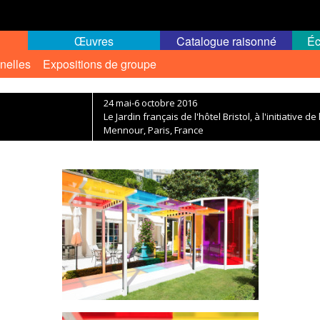
Œuvres
Catalogue raisonné
Éc
nelles
Expositions de groupe
24 mai-6 octobre 2016
Le Jardin français de l'hôtel Bristol, à l'initiative d
Mennour, Paris, France