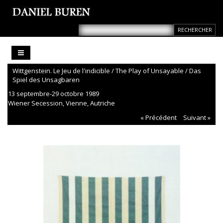
Wittgenstein. Le Jeu de l'indicible / The Play of Unsayable / Das
Spiel des Unsagbaren
13 septembre-29 octobre 1989
Wiener Secession, Vienne, Autriche
« Précédent
Suivant »