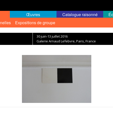
Œuvres
Catalogue raisonné
Éc
nelles
Expositions de groupe
30 juin-13 juillet 2016
Galerie Arnaud Lefebvre, Paris, France