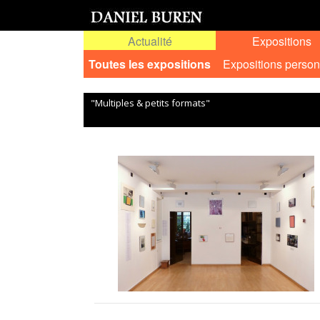
Actualité
Expositions
Toutes les expositions
Expositions person
"Multiples & petits formats"