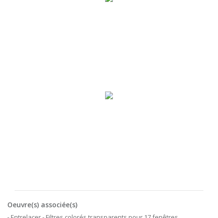
Oeuvre(s) associée(s)
- Entrelacer - Filtres colorés transparents pour 17 fenêtres,