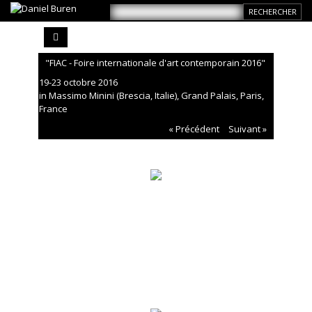
"FIAC - Foire internationale d'art contemporain 2016"
19-23 octobre 2016
in Massimo Minini (Brescia, Italie), Grand Palais, Paris,
France
« Précédent
Suivant »