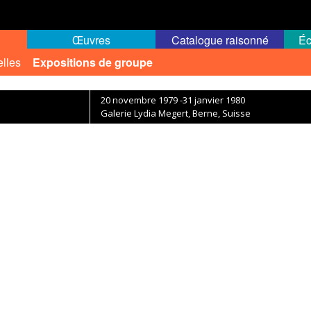
Œuvres
Catalogue raisonné
Éc
elles
Expositions de groupe
20 novembre 1979 -31 janvier 1980
Galerie Lydia Megert, Berne, Suisse