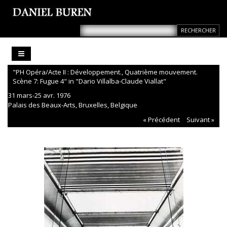
"PH Opéra/Acte II : Développement., Quatrième mouvement.
Scène 7: Fugue 4" in "Dario Villalba-Claude Viallat"
31 mars-25 avr. 1976
Palais des Beaux-Arts, Bruxelles, Belgique
« Précédent
Suivant »