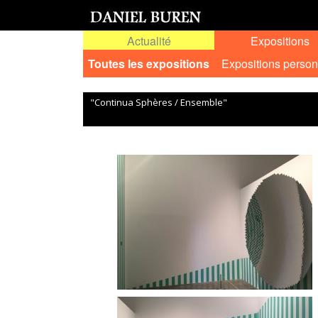
Actualité
Expositions
Toutes les expositions
Expositions person
"Continua Sphères / Ensemble"