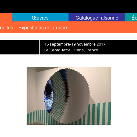
Œuvres
Catalogue raisonné
Éc
nelles
Expositions de groupe
16 septembre-19 novembre 2017
Le Centquatre, , Paris, France