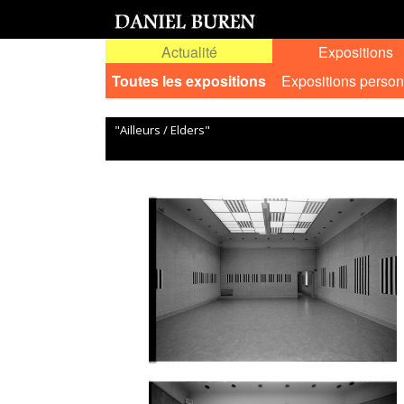
Actualité
Expositions
Toutes les expositions
Expositions person
"Ailleurs / Elders"