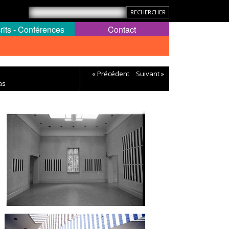
rits - Conférences
Contact
« Précédent
Suivant »
as