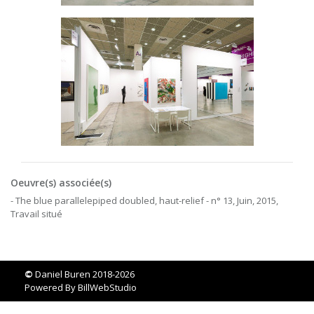
Oeuvre(s) associée(s)
- The blue parallelepiped doubled, haut-relief - n° 13, Juin, 2015,
Travail situé
©
Daniel Buren 2018-2026
Powered By
BillWebStudio