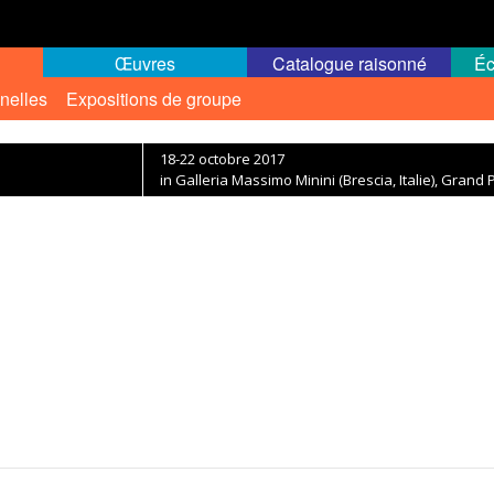
Œuvres
Catalogue raisonné
Éc
nelles
Expositions de groupe
18-22 octobre 2017
in Galleria Massimo Minini (Brescia, Italie), Grand 