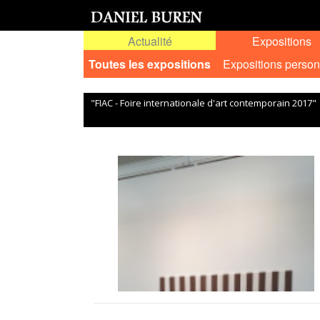
Actualité
Expositions
Toutes les expositions
Expositions person
"FIAC - Foire internationale d'art contemporain 2017"