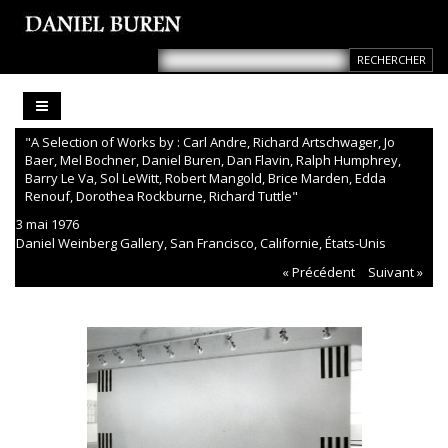
"A Selection of Works by : Carl Andre, Richard Artschwager, Jo
Baer, Mel Bochner, Daniel Buren, Dan Flavin, Ralph Humphrey,
Barry Le Va, Sol LeWitt, Robert Mangold, Brice Marden, Edda
Renouf, Dorothea Rockburne, Richard Tuttle"
3 mai 1976
Daniel Weinberg Gallery, San Francisco, Californie, États-Unis
« Précédent
Suivant »