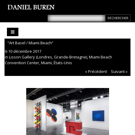
“Art Basel / Miami Beach”
6-10 décembre 2017
in Lisson Gallery (Londres, Grande-Bretagne), Miami Beach
Convention Center, Miami, États-Unis
« Précédent
Suivant »