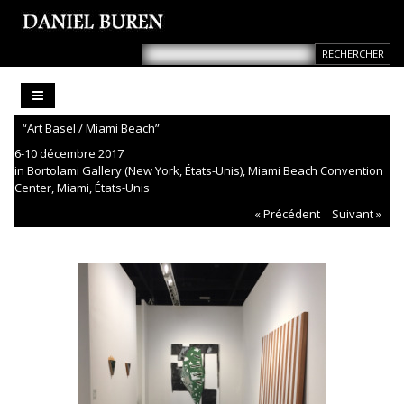
“Art Basel / Miami Beach”
6-10 décembre 2017
in Bortolami Gallery (New York, États-Unis), Miami Beach Convention
Center, Miami, États-Unis
« Précédent
Suivant »