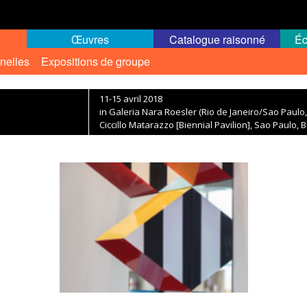
Œuvres
Catalogue raisonné
Éc
nelles
Expositions de groupe
11-15 avril 2018
in Galeria Nara Roesler (Rio de Janeiro/Sao Paulo, 
Ciccillo Matarazzo [Biennial Pavilion], Sao Paulo, B