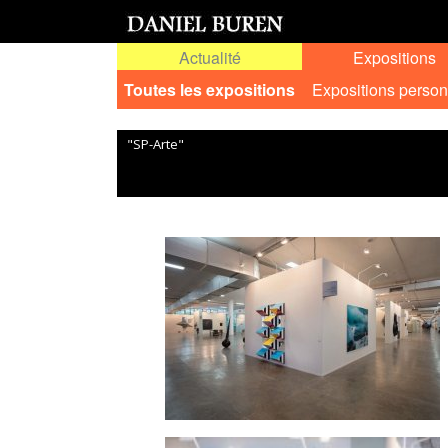
Actualité
Expositions
Toutes les expositions
Expositions person
"SP-Arte"