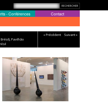
rits - Conférences
Contact
« Précédent
Suivant »
Brésil), Pavilhão
résil