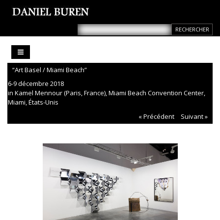
“Art Basel / Miami Beach”
6-9 décembre 2018
in Kamel Mennour (Paris, France), Miami Beach Convention Center,
Miami, États-Unis
« Précédent
Suivant »