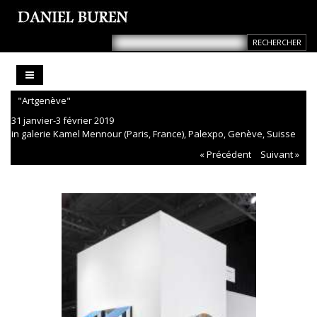
"Artgenève"
31 janvier-3 février 2019
in galerie Kamel Mennour (Paris, France), Palexpo, Genève, Suisse
« Précédent
Suivant »