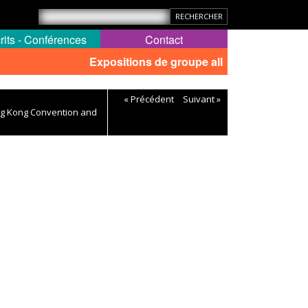
rits - Conférences
Contact
Expositions de groupe all
« Précédent
Suivant »
ong Kong Convention and