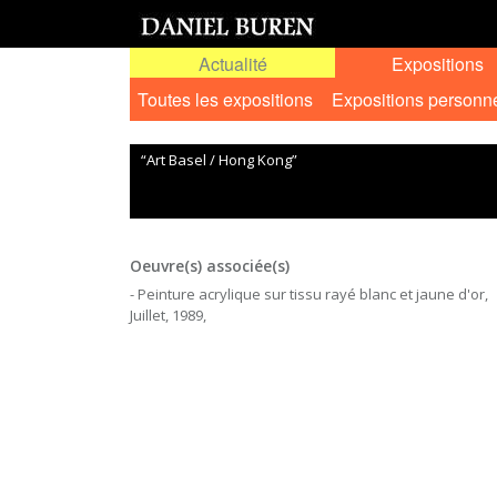
Actualité
Expositions
Toutes les expositions
Expositions personn
“Art Basel / Hong Kong”
Oeuvre(s) associée(s)
- Peinture acrylique sur tissu rayé blanc et jaune d'or,
Juillet, 1989,