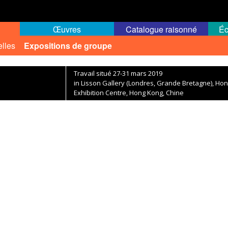
Œuvres
Catalogue raisonné
Éc
elles
Expositions de groupe
Travail situé 27-31 mars 2019
in Lisson Gallery (Londres, Grande Bretagne), H
Exhibition Centre, Hong Kong, Chine