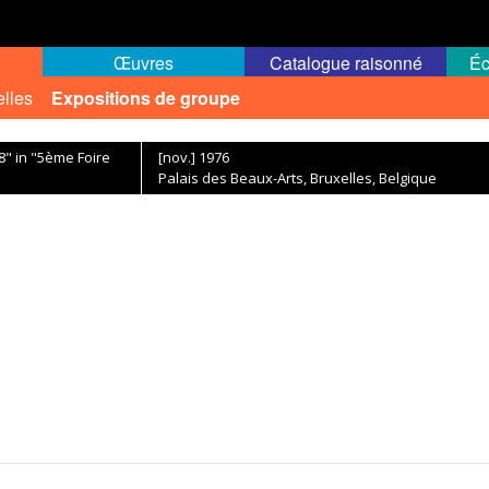
Œuvres
Catalogue raisonné
Éc
elles
Expositions de groupe
8" in "5ème Foire
[nov.] 1976
Palais des Beaux-Arts, Bruxelles, Belgique