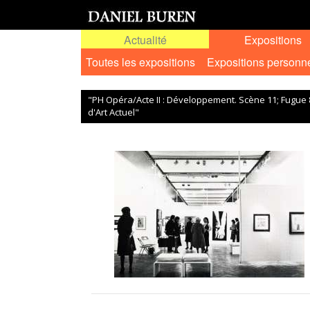
Actualité
Expositions
Toutes les expositions
Expositions personn
"PH Opéra/Acte II : Développement. Scène 11; Fugue 
d'Art Actuel"