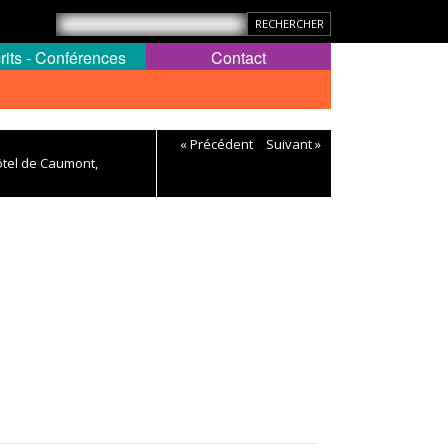
rits - Conférences
Contact
« Précédent
Suivant »
ôtel de Caumont,