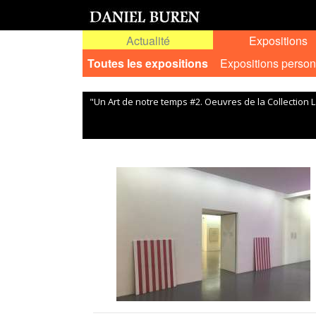
Actualité
Expositions
Toutes les expositions
Expositions person
"Un Art de notre temps #2. Oeuvres de la Collection 