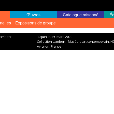
Œuvres
Catalogue raisonné
Éc
nelles
Expositions de groupe
Lambert"
30 juin 2019 -mars 2020
Collection Lambert - Musée d'art contemporain, H
Avignon, France