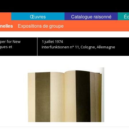
Œuvres
Catalogue raisonné
Éc
nelles
Expositions de groupe
aper for New
1 juillet 1974
ques et
Interfunktionen n° 11, Cologne, Allemagne