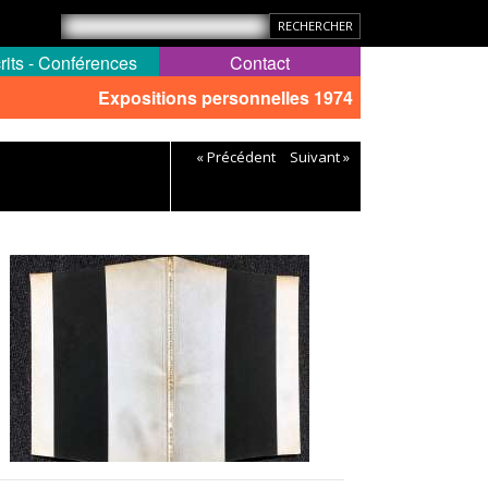
rits - Conférences
Contact
Expositions personnelles 1974
« Précédent
Suivant »