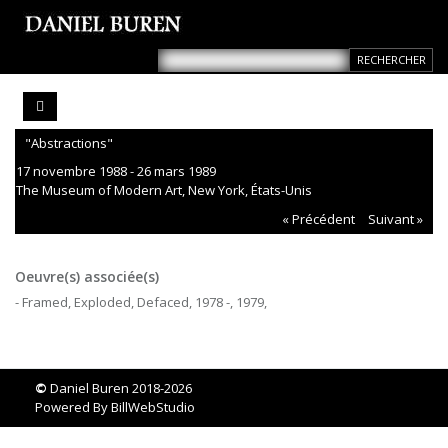
"Abstractions"
17 novembre 1988 - 26 mars 1989
The Museum of Modern Art, New York, États-Unis
« Précédent
Suivant »
Oeuvre(s) associée(s)
- Framed, Exploded, Defaced, 1978 -, 1979,
©
Daniel Buren 2018-2026
Powered By
BillWebStudio