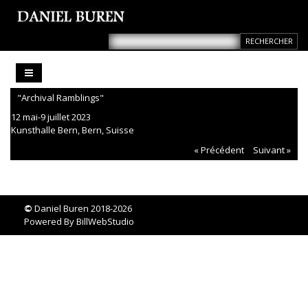
"Archival Ramblings"
12 mai-9 juillet 2023
Kunsthalle Bern, Bern, Suisse
« Précédent
Suivant »
©
Daniel Buren 2018-2026
Powered By
BillWebStudio