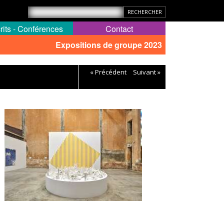
rits - Conférences
Contact
Expositions de groupe 2023
« Précédent
Suivant »