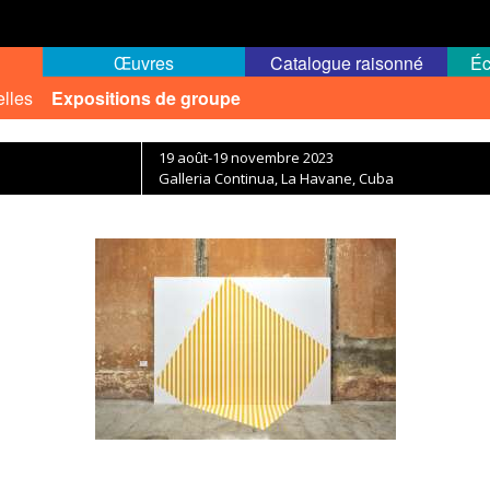
Œuvres
Catalogue raisonné
Éc
elles
Expositions de groupe
19 août-19 novembre 2023
Galleria Continua, La Havane, Cuba