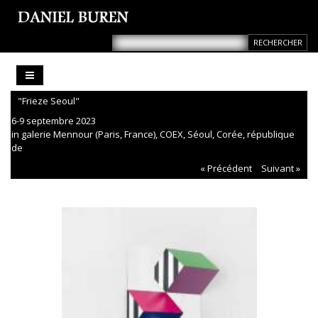
"Frieze Seoul"
6-9 septembre 2023
in galerie Mennour (Paris, France), COEX, Séoul, Corée, république
de
« Précédent
Suivant »