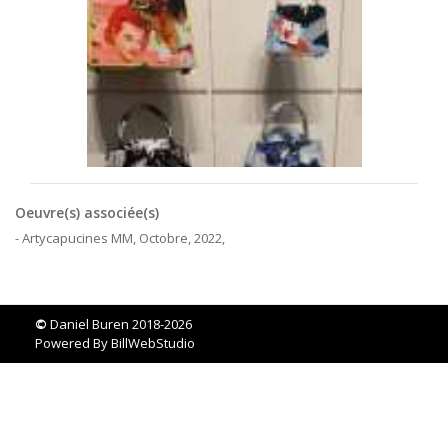
Oeuvre(s) associée(s)
- Artycapucines MM, Octobre, 2022,
©
Daniel Buren 2018-2026
Powered By
BillWebStudio