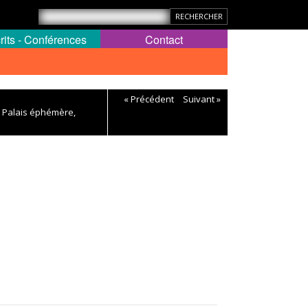
rits - Conférences
Contact
« Précédent
Suivant »
nd Palais éphémère,