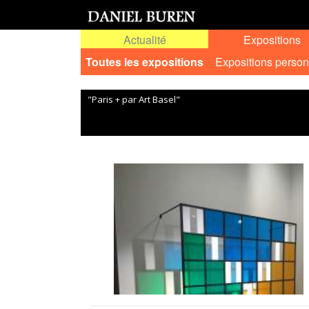
Actualité
Expositions
Toutes les expositions
Expositions person
"Paris + par Art Basel"