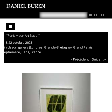
"Paris + par Art Basel"
18-22 octobre 2023
in LIsson gallery (Londres, Grande-Bretagne), Grand Palais
éphémère, Paris, France
« Précédent
Suivant »