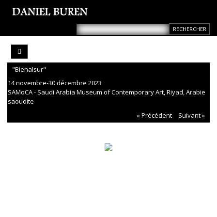
"Bienalsur"
14 novembre-30 décembre 2023
SAMoCA - Saudi Arabia Museum of Contemporary Art, Riyad, Arabie
saoudite
« Précédent
Suivant »