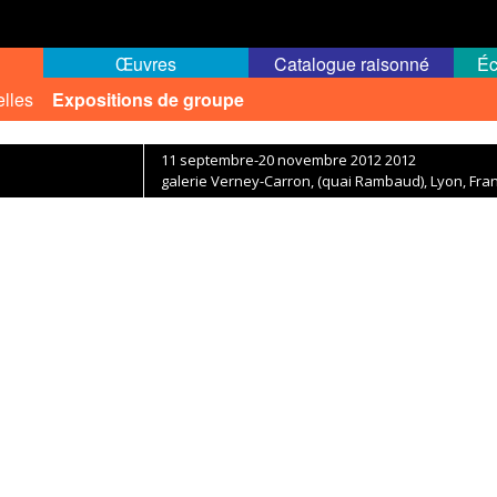
Œuvres
Catalogue raisonné
Éc
elles
Expositions de groupe
11 septembre-20 novembre 2012 2012
galerie Verney-Carron, (quai Rambaud), Lyon, Fra