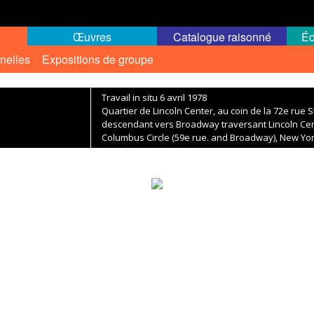
Œuvres
Catalogue raisonné
Éc
nelles
Expositions de groupe
Travail in situ 6 avril 1978
Quartier de Lincoln Center, au coin de la 72e rue 
descendant vers Broadway traversant Lincoln Cen
Columbus Circle (59e rue. and Broadway), New Yor