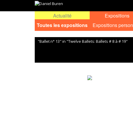
Actualité
Expositions
Toutes les expositions
Expositions person
"Ballet n° 13" in "Twelve Ballets: Ballets # 8 à # 19"