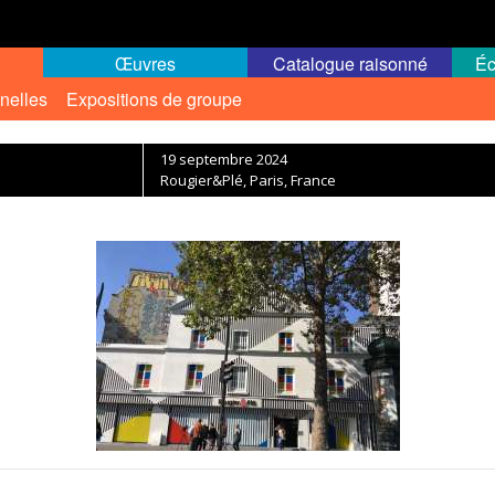
Œuvres
Catalogue raisonné
Éc
nelles
Expositions de groupe
19 septembre 2024
Rougier&Plé, Paris, France