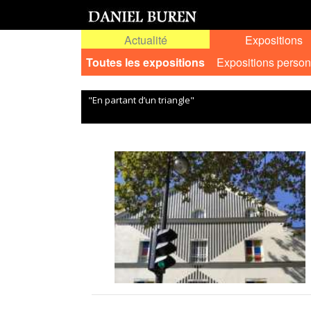
Actualité
Expositions
Toutes les expositions
Expositions person
"En partant d’un triangle"