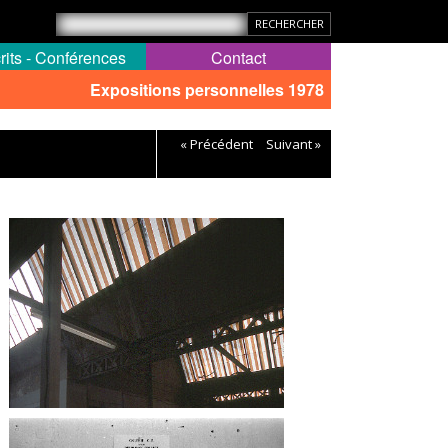
rits - Conférences
Contact
Expositions personnelles 1978
« Précédent
Suivant »