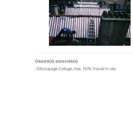
Oeuvre(s) associée(s)
- Découpage-Collage, mai, 1978, Travail in situ