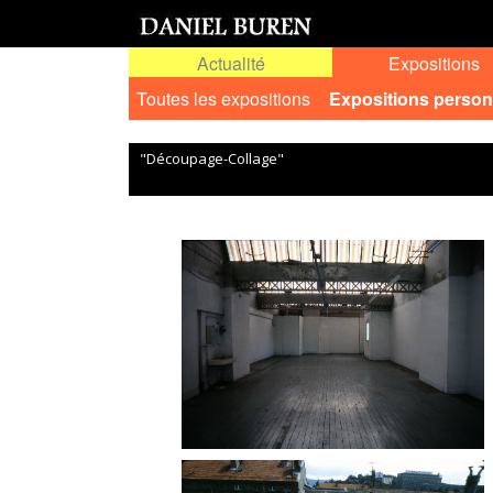
Actualité
Expositions
Toutes les expositions
Expositions person
"Découpage-Collage"