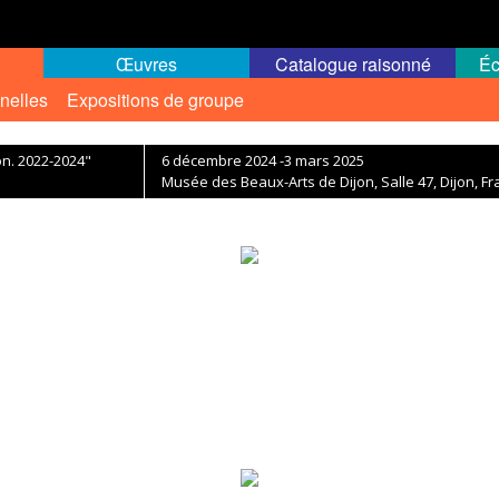
Œuvres
Catalogue raisonné
Éc
nelles
Expositions de groupe
n. 2022-2024"
6 décembre 2024 -3 mars 2025
Musée des Beaux-Arts de Dijon, Salle 47, Dijon, F