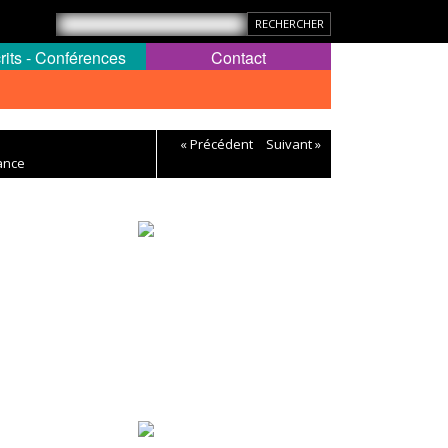
rits - Conférences
Contact
« Précédent
Suivant »
rance