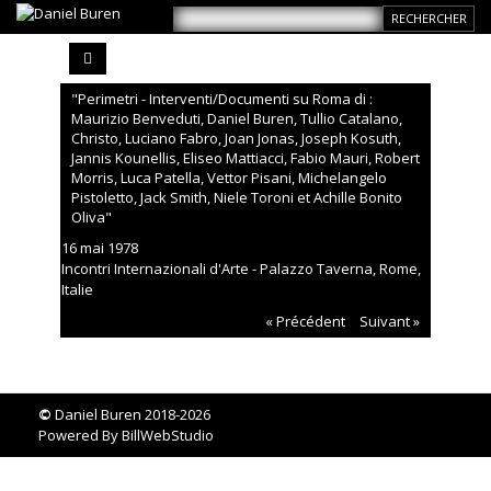
"Perimetri - Interventi/Documenti su Roma di :
Maurizio Benveduti, Daniel Buren, Tullio Catalano,
Christo, Luciano Fabro, Joan Jonas, Joseph Kosuth,
Jannis Kounellis, Eliseo Mattiacci, Fabio Mauri, Robert
Morris, Luca Patella, Vettor Pisani, Michelangelo
Pistoletto, Jack Smith, Niele Toroni et Achille Bonito
Oliva"
16 mai 1978
Incontri Internazionali d'Arte - Palazzo Taverna, Rome,
Italie
« Précédent
Suivant »
©
Daniel Buren 2018-2026
Powered By
BillWebStudio