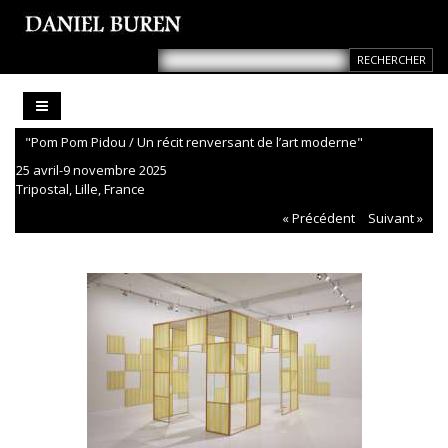
"Pom Pom Pidou / Un récit renversant de l’art moderne"
25 avril-9 novembre 2025
Tripostal, Lille, France
« Précédent
Suivant »