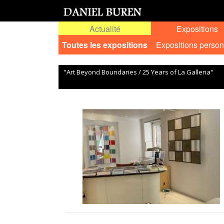
Actualité
Expositions
Toutes les expositions
Expositions person
"Art Beyond Boundaries / 25 Years of La Galleria"