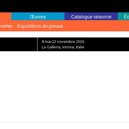
Œuvres
Catalogue raisonné
Éc
nelles
Expositions de groupe
8 mai-22 novembre 2026
La Galleria, Venise, Italie